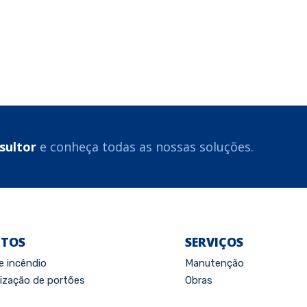
sultor
e conheça todas as nossas soluções.
TOS
SERVIÇOS
e incêndio
Manutenção
zação de portões
Obras