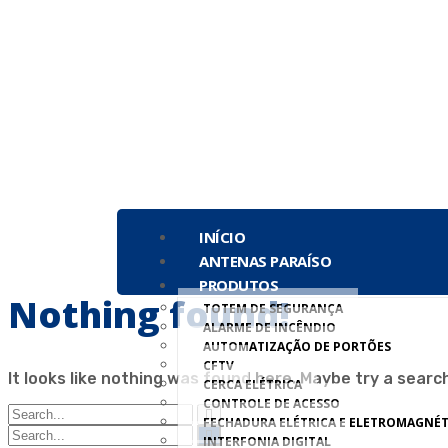
INÍCIO
ANTENAS PARAÍSO
PRODUTOS
Nothing found!
TOTEM DE SEGURANÇA
ALARME DE INCÊNDIO
AUTOMATIZAÇÃO DE PORTÕES
CFTV
It looks like nothing was found here. Maybe try a searc
CERCA ELÉTRICA
CONTROLE DE ACESSO
FECHADURA ELÉTRICA E ELETROMAGNÉT
INTERFONIA DIGITAL