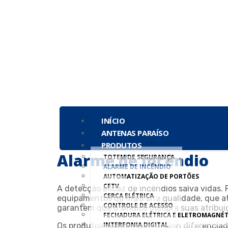
INÍCIO
ANTENAS PARAÍSO
PRODUTOS
Alarme de incêndio
TOTEM DE SEGURANÇA
ALARME DE INCÊNDIO
AUTOMATIZAÇÃO DE PORTÕES
CFTV
A detecção eficaz de incêndios salva vidas. P
CERCA ELÉTRICA
equipamentos da mais alta qualidade, que 
CONTROLE DE ACESSO
garantem que o síndico cumpra suas atribu
FECHADURA ELÉTRICA E ELETROMAGNÉT
INTERFONIA DIGITAL
Os produtos contam com design diferenciad