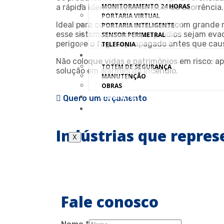
MONITORAMENTO 24 HORAS
a rápida identificação do local da ocorrência.
PORTARIA VIRTUAL
Ideal para condomínios e locais com grande
PORTARIA INTELIGENTE
esse sistema permite que prédios sejam eva
SENSOR PERIMETRAL
perigo, e o fogo seja apagado antes que ca
TELEFONIA
SERVIÇOS
Não coloque vidas e patrimônios em risco: 
TOTEM DE SEGURANÇA
solução em alarmes de incêndio.
MANUTENÇÃO
OBRAS
CONTATO
Quero um orçamento
TRABALHE CONOSCO
Indústrias que repre
X
Fale conosco