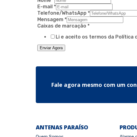
Nome
*
E-mail
*
Telefone/WhatsApp
*
Mensagem
*
Caixas de marcação
*
Li e aceito os termos da Política 
Enviar Agora
Fale agora mesmo com um con
ANTENAS PARAÍSO
PROD
Quem Somos
Alarme 